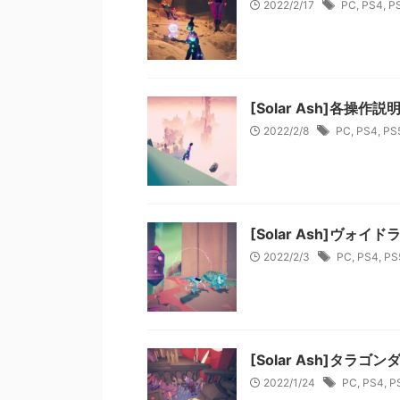
2022/2/17
PC
,
PS4
,
P
[Solar Ash]各操
2022/2/8
PC
,
PS4
,
PS
[Solar Ash]ヴ
2022/2/3
PC
,
PS4
,
PS
[Solar Ash]タ
2022/1/24
PC
,
PS4
,
P