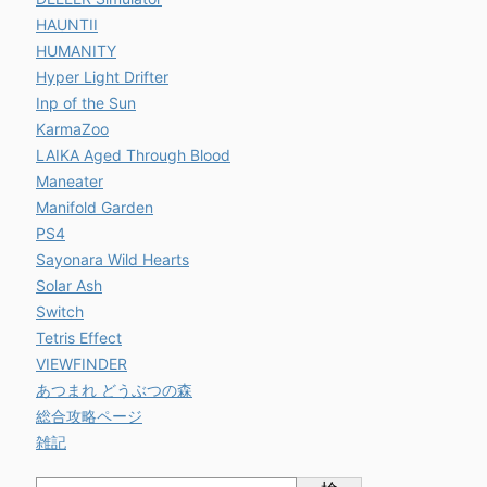
HAUNTII
HUMANITY
Hyper Light Drifter
Inp of the Sun
KarmaZoo
LAIKA Aged Through Blood
Maneater
Manifold Garden
PS4
Sayonara Wild Hearts
Solar Ash
Switch
Tetris Effect
VIEWFINDER
あつまれ どうぶつの森
総合攻略ページ
雑記