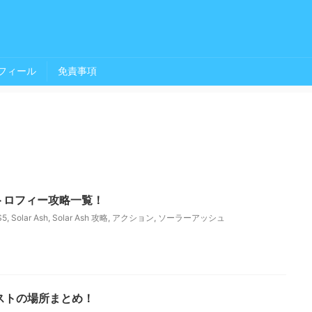
フィール
免責事項
実績、トロフィー攻略一覧！
S5
,
Solar Ash
,
Solar Ash 攻略
,
アクション
,
ソーラーアッシュ
Cクエストの場所まとめ！