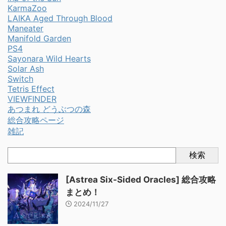
KarmaZoo
LAIKA Aged Through Blood
Maneater
Manifold Garden
PS4
Sayonara Wild Hearts
Solar Ash
Switch
Tetris Effect
VIEWFINDER
あつまれ どうぶつの森
総合攻略ページ
雑記
検索
[Astrea Six-Sided Oracles] 総合攻略
まとめ！
2024/11/27