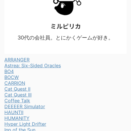
ミルピリカ
30代の会社員。とにかくゲームが好き。
ARRANGER
Astrea: Six-Sided Oracles
BO4
BOCW
CARRION
Cat Quest II
Cat Quest III
Coffee Talk
DEEEER Simulator
HAUNTII
HUMANITY
Hyper Light Drifter
Inp of the Sun