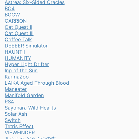
Astrea: Six-Sided Oracles
BO4
BOCW
CARRION
Cat Quest II
Cat Quest III
Coffee Talk
DEEEER Simulator
HAUNTII
HUMANITY
Hyper Light Drifter
Inp of the Sun
KarmaZoo
LAIKA Aged Through Blood
Maneater
Manifold Garden
PS4
Sayonara Wild Hearts
Solar Ash
Switch
Tetris Effect
VIEWFINDER
あつまれ どうぶつの森