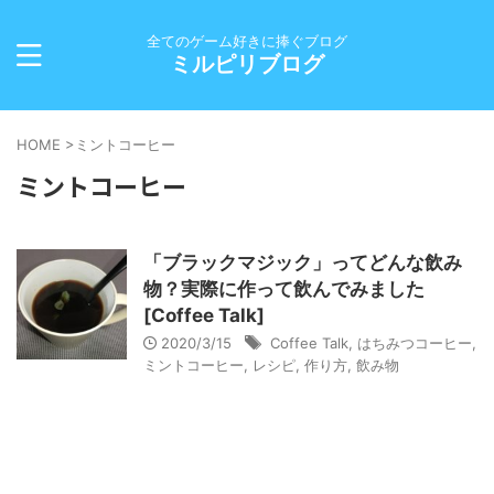
全てのゲーム好きに捧ぐブログ
ミルピリブログ
HOME
>
ミントコーヒー
ミントコーヒー
「ブラックマジック」ってどんな飲み
物？実際に作って飲んでみました
[Coffee Talk]
2020/3/15
Coffee Talk
,
はちみつコーヒー
,
ミントコーヒー
,
レシピ
,
作り方
,
飲み物