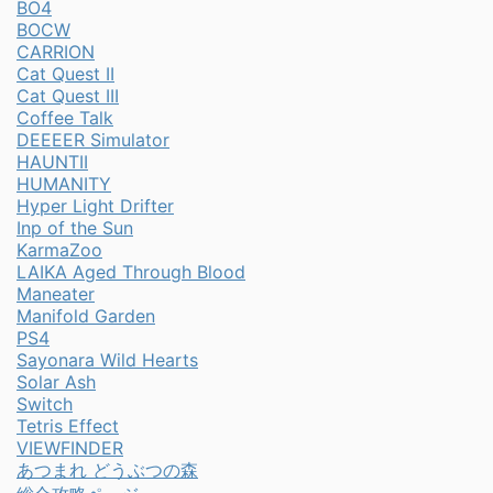
BO4
BOCW
CARRION
Cat Quest II
Cat Quest III
Coffee Talk
DEEEER Simulator
HAUNTII
HUMANITY
Hyper Light Drifter
Inp of the Sun
KarmaZoo
LAIKA Aged Through Blood
Maneater
Manifold Garden
PS4
Sayonara Wild Hearts
Solar Ash
Switch
Tetris Effect
VIEWFINDER
あつまれ どうぶつの森