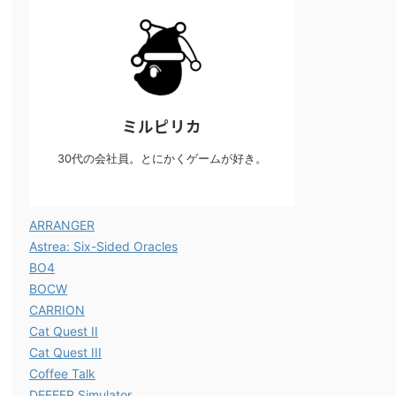
ミルピリカ
30代の会社員。とにかくゲームが好き。
ARRANGER
Astrea: Six-Sided Oracles
BO4
BOCW
CARRION
Cat Quest II
Cat Quest III
Coffee Talk
DEEEER Simulator