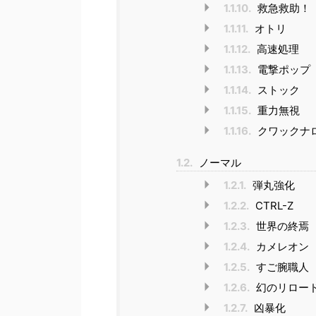
1.1.10.
救急救助！
1.1.11.
オトリ
1.1.12.
高速処理
1.1.13.
電撃ポップ
1.1.14.
ストック
1.1.15.
重力無視
1.1.16.
クワックナ
1.2.
ノーマル
1.2.1.
弾丸強化
1.2.2.
CTRL-Z
1.2.3.
世界の終焉
1.2.4.
カメレオン
1.2.5.
すご腕職人
1.2.6.
幻のリロー
1.2.7.
凶暴化