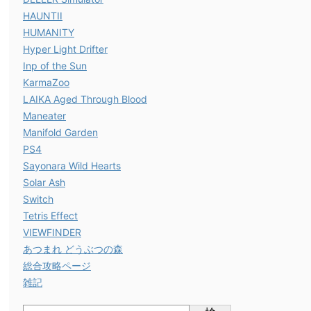
HAUNTII
HUMANITY
Hyper Light Drifter
Inp of the Sun
KarmaZoo
LAIKA Aged Through Blood
Maneater
Manifold Garden
PS4
Sayonara Wild Hearts
Solar Ash
Switch
Tetris Effect
VIEWFINDER
あつまれ どうぶつの森
総合攻略ページ
雑記