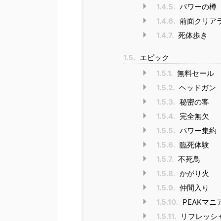
1.4.5.
パワーの樽
1.4.6.
前面クリア
1.4.7.
死体歩き
1.5.
エピック
1.5.1.
無料セール
1.5.2.
ヘッドガン
1.5.3.
秘密の客
1.5.4.
完全無欠
1.5.5.
パワー集約
1.5.6.
臨死体験
1.5.7.
不死鳥
1.5.8.
かがり火
1.5.9.
仲間入り
1.5.10.
PEAKマニ
1.5.11.
リフレッシ