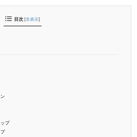
目次
[
非表示
]
ン
ップ
プ